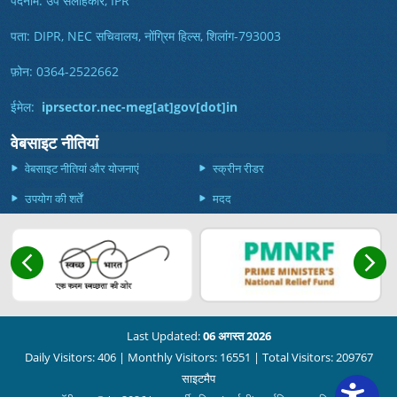
पदनाम: उप सलाहकार, IPR
पता: DIPR, NEC सचिवालय, नोंग्रिम हिल्स, शिलांग-793003
फ़ोन: 0364-2522662
ईमेल:
iprsector.nec-meg[at]gov[dot]in
वेबसाइट नीतियां
वेबसाइट नीतियां और योजनाएं
स्क्रीन रीडर
उपयोग की शर्तें
मदद
Last Updated:
06 अगस्त 2026
Daily Visitors: 406
|
Monthly Visitors: 16551
|
Total Visitors: 209767
साइटमैप