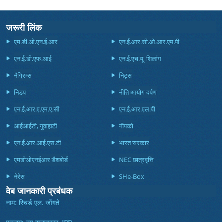
जरूरी लिंक
एम.डी.ओ.एन.ई.आर
एन.ई.आर.सी.ओ.आर.एम.पी
एन.ई.डी.एफ.आई
एन.ई.एच.यू, शिलांग
नैग्रिम्स
निट्स
निडप
नीति आयोग दर्पण
एन.ई.आर.ए.एम.ए.सी
एन.ई.आर.एल.पी
आईआईटी, गुवाहाटी
नीपको
एन.ई.आर.आई.एस.टी
भारत सरकार
एमडीओएनईआर डैशबोर्ड
NEC छात्रवृत्ति
नेरेस
SHe-Box
वेब जानकारी प्रबंधक
नाम: रिचर्ड एल. जोंगते