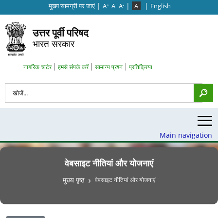
|
|
|
मुख्‍य सामग्री पर जाएं
A
A
A
A
English
+
-
उत्तर पूर्वी परिषद
भारत सरकार
Search Top Menu
नागरिक चार्टर
हमसे संपर्क करें
सामान्य प्रश्न
प्रतिक्रिया
खोज
Main navigation
वेबसाइट नीतियां और योजनाएं
पग चिन्ह
मुख्य पृष्ठ
वेबसाइट नीतियां और योजनाएं