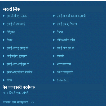
जरूरी लिंक
एम.डी.ओ.एन.ई.आर
एन.ई.आर.सी.ओ.आर.एम.पी
एन.ई.डी.एफ.आई
एन.ई.एच.यू, शिलांग
नैग्रिम्स
निट्स
निडप
नीति आयोग दर्पण
एन.ई.आर.ए.एम.ए.सी
एन.ई.आर.एल.पी
आईआईटी, गुवाहाटी
नीपको
एन.ई.आर.आई.एस.टी
भारत सरकार
एमडीओएनईआर डैशबोर्ड
NEC छात्रवृत्ति
नेरेस
SHe-Box
वेब जानकारी प्रबंधक
नाम: रिचर्ड एल. जोंगते
पदनाम: उप सलाहकार, IPR