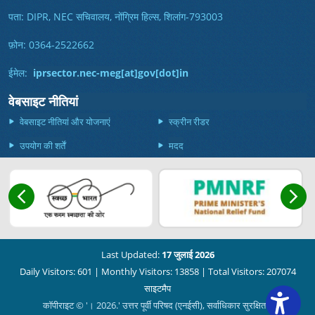
पता: DIPR, NEC सचिवालय, नोंग्रिम हिल्स, शिलांग-793003
फ़ोन: 0364-2522662
ईमेल:
iprsector.nec-meg[at]gov[dot]in
वेबसाइट नीतियां
वेबसाइट नीतियां और योजनाएं
स्क्रीन रीडर
उपयोग की शर्तें
मदद
Last Updated:
17 जुलाई 2026
Daily Visitors: 601
|
Monthly Visitors: 13858
|
Total Visitors: 207074
साइटमैप
कॉपीराइट © '। 2026.' उत्तर पूर्वी परिषद (एनईसी), सर्वाधिकार सुरक्षित।