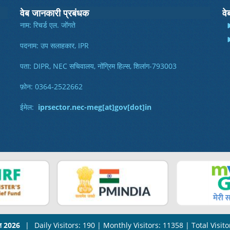
वेब जानकारी प्रबंधक
वे
नाम: रिचर्ड एल. जोंगते
पदनाम: उप सलाहकार, IPR
पता: DIPR, NEC सचिवालय, नोंग्रिम हिल्स, शिलांग-793003
फ़ोन: 0364-2522662
ईमेल:
iprsector.nec-meg[at]gov[dot]in
त 2026
|
Daily Visitors: 190
|
Monthly Visitors: 11358
|
Total Visit