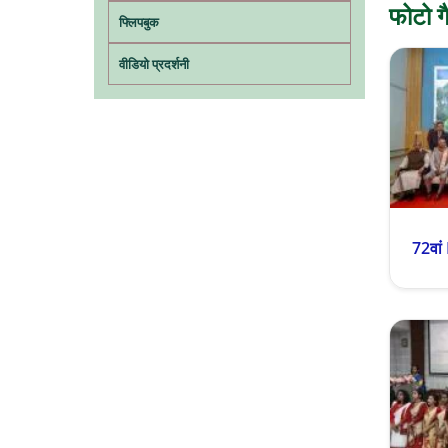
फोटो ग
फ्लिपबुक
वीडियो प्रदर्शनी
72वां 