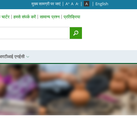
|
|
|
मुख्‍य सामग्री पर जाएं
A
A
A
A
English
+
-
चार्टर
हमसे संपर्क करें
सामान्य प्रश्न
प्रतिक्रिया
p Menu
आरटीआई एनईसी