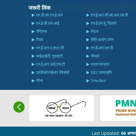
जरूरी लिंक
एम.डी.ओ.एन.ई.आर
एन.ई.आर.सी.ओ.आर.एम.पी
एन.ई.डी.एफ.आई
एन.ई.एच.यू, शिलांग
नैग्रिम्स
निट्स
निडप
नीति आयोग दर्पण
एन.ई.आर.ए.एम.ए.सी
एन.ई.आर.एल.पी
आईआईटी, गुवाहाटी
नीपको
एन.ई.आर.आई.एस.टी
भारत सरकार
एमडीओएनईआर डैशबोर्ड
NEC छात्रवृत्ति
नेरेस
SHe-Box
Last Updated:
06 अगस्