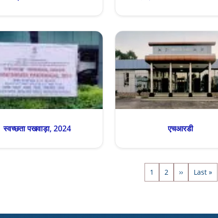
स्वच्छता पखवाड़ा, 2024
एचआरडी
on
पृष्ठ
पृष्ठ
अगला पृष्ठ
Last pa
1
2
››
Last »