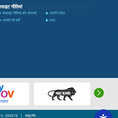
बसाइट नीतियां
वेबसाइट नीतियां और योजनाएं
स्क्रीन रीडर
उपयोग की शर्तें
मदद
ors: 204574
|
साइटमैप