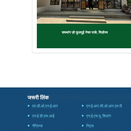
समथांग ज़ो फुलपुई नेचर पार्क, मिज़ोरम
जरूरी लिंक
एम.डी.ओ.एन.ई.आर
एन.ई.आर.सी.ओ.आर.एम.पी
एन.ई.डी.एफ.आई
एन.ई.एच.यू, शिलांग
नैग्रिम्स
निट्स