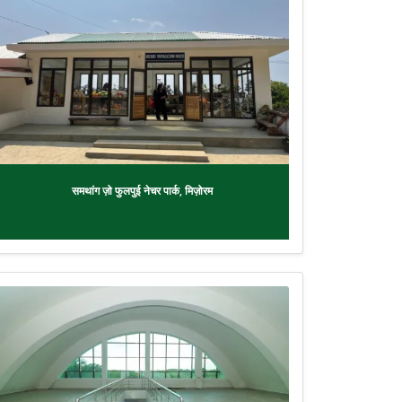
समथांग ज़ो फुलपुई नेचर पार्क, मिज़ोरम