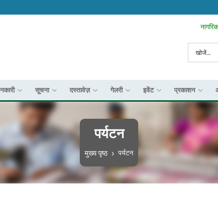
नागरिक 
Search To
खोज
ानकारी
सूचना
दस्तावेज़
गेलरी
इवेंट
प्रकाशन
पर्यटन
पग चिन्ह
मुख्य पृष्ठ
पर्यटन