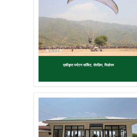
एकीकृत पर्यटन सर्किट, सेरछिप, मिज़ोरम