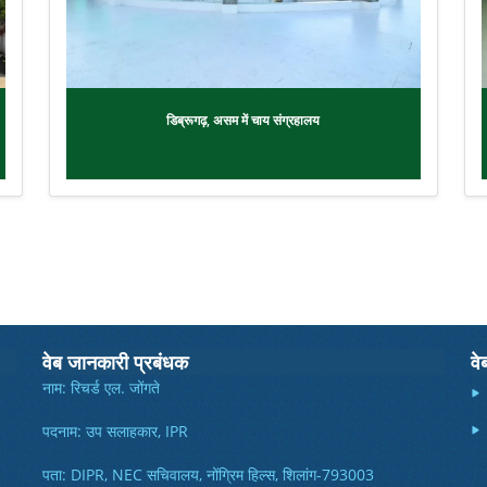
डिब्रूगढ़, असम में चाय संग्रहालय
वेब जानकारी प्रबंधक
वे
नाम: रिचर्ड एल. जोंगते
पदनाम: उप सलाहकार, IPR
पता: DIPR, NEC सचिवालय, नोंग्रिम हिल्स, शिलांग-793003