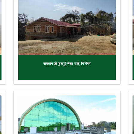
समथांग ज़ो फुलपुई नेचर पार्क, मिज़ोरम