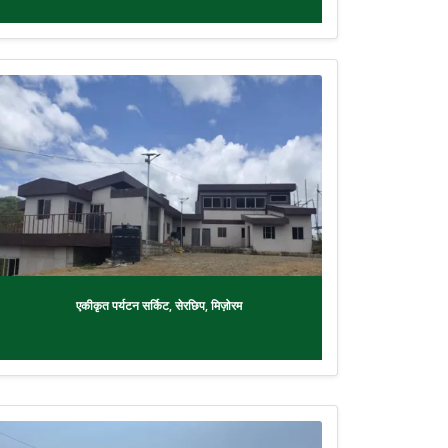
एकीकृत पर्यटन सर्किट, सेरछिप, मिज़ोरम