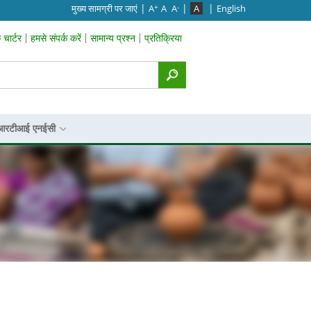
|
|
|
मुख्‍य सामग्री पर जाएं
A
A
A
A
English
+
-
चार्टर
हमसे संपर्क करें
सामान्य प्रश्न
प्रतिक्रिया
p Menu
आरटीआई एनईसी