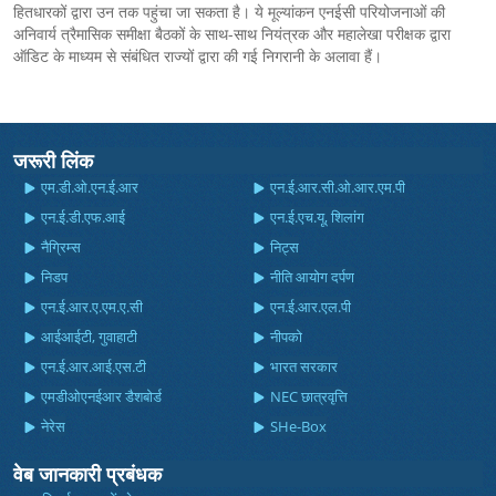
हितधारकों द्वारा उन तक पहुंचा जा सकता है। ये मूल्यांकन एनईसी परियोजनाओं की
अनिवार्य त्रैमासिक समीक्षा बैठकों के साथ-साथ नियंत्रक और महालेखा परीक्षक द्वारा
ऑडिट के माध्यम से संबंधित राज्यों द्वारा की गई निगरानी के अलावा हैं।
जरूरी लिंक
एम.डी.ओ.एन.ई.आर
एन.ई.आर.सी.ओ.आर.एम.पी
एन.ई.डी.एफ.आई
एन.ई.एच.यू, शिलांग
नैग्रिम्स
निट्स
निडप
नीति आयोग दर्पण
एन.ई.आर.ए.एम.ए.सी
एन.ई.आर.एल.पी
आईआईटी, गुवाहाटी
नीपको
एन.ई.आर.आई.एस.टी
भारत सरकार
एमडीओएनईआर डैशबोर्ड
NEC छात्रवृत्ति
नेरेस
SHe-Box
वेब जानकारी प्रबंधक