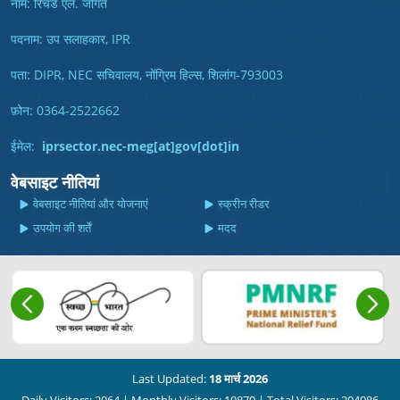
नाम: रिचर्ड एल. जोंगते
पदनाम: उप सलाहकार, IPR
पता: DIPR, NEC सचिवालय, नोंग्रिम हिल्स, शिलांग-793003
फ़ोन: 0364-2522662
ईमेल:
iprsector.nec-meg[at]gov[dot]in
वेबसाइट नीतियां
वेबसाइट नीतियां और योजनाएं
स्क्रीन रीडर
उपयोग की शर्तें
मदद
Last Updated:
18 मार्च 2026
Daily Visitors: 2064
|
Monthly Visitors: 10870
|
Total Visitors: 204086