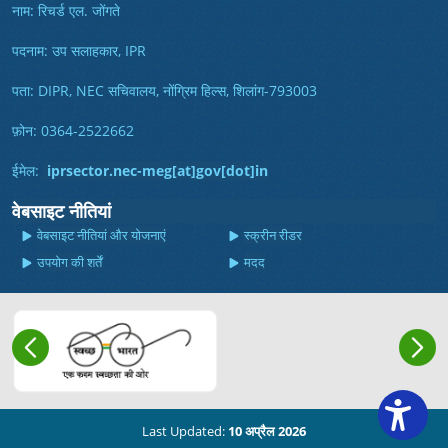
नाम: रिचर्ड एल. जोंगते
पदनाम: उप सलाहकार, IPR
पता: DIPR, NEC सचिवालय, नोंग्रिम हिल्स, शिलांग-793003
फ़ोन: 0364-2522662
ईमेल:
iprsector.nec-meg[at]gov[dot]in
वेबसाइट नीतियां
वेबसाइट नीतियां और योजनाएं
स्क्रीन रीडर
उपयोग की शर्तें
मदद
Last Updated:
10 अप्रैल 2026