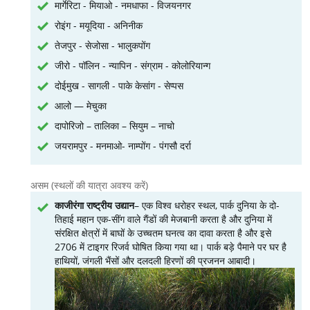
मार्गेरिटा - मियाओ - नमधाफा - विजयनगर
रोइंग - मयूदिया - अनिनीक
तेजपुर - सेजोसा - भालुकपोंग
जीरो - पॉलिन - न्यापिन - संग्राम - कोलोरियान्ग
दोईमुख - सागली - पाके केसांग - सेप्पस
आलो — मेचुका
दापोरिजो – तालिका – सियुम – नाचो
जयरामपुर - मनमाओ- नाम्पोंग - पंगसौ दर्रा
असम (स्थलों की यात्रा अवश्य करें)
काजीरंगा राष्ट्रीय उद्यान
– एक विश्व धरोहर स्थल, पार्क दुनिया के दो-
तिहाई महान एक-सींग वाले गैंडों की मेजबानी करता है और दुनिया में
संरक्षित क्षेत्रों में बाघों के उच्चतम घनत्व का दावा करता है और इसे
2706 में टाइगर रिजर्व घोषित किया गया था। पार्क बड़े पैमाने पर घर है
हाथियों, जंगली भैंसों और दलदली हिरणों की प्रजनन आबादी।