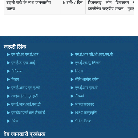
राइनो पार्क के साथ जनजातीय
6 रातें/7 दिन
डिब्रूगढ़ - सोम - शिवसागर - जो
यात्रा
काजीरंगा राष्ट्रीय उद्यान - गुवाहाट
जरूरी लिंक
एम.डी.ओ.एन.ई.आर
एन.ई.आर.सी.ओ.आर.एम.पी
एन.ई.डी.एफ.आई
एन.ई.एच.यू, शिलांग
नैग्रिम्स
निट्स
निडप
नीति आयोग दर्पण
एन.ई.आर.ए.एम.ए.सी
एन.ई.आर.एल.पी
आईआईटी, गुवाहाटी
नीपको
एन.ई.आर.आई.एस.टी
भारत सरकार
एमडीओएनईआर डैशबोर्ड
NEC छात्रवृत्ति
नेरेस
SHe-Box
वेब जानकारी प्रबंधक