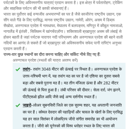
पर्यटकों के लिए अविस्मरणीय यात्राएं प्रदान करता है। इस क्षेत्र में पर्वतारोहण, ट्रेकिंग
और साहसिक पर्यटन की भी काफी संभावनाएं हैं।
भारत का पूर्वोत्तर कई वन्यजीव अभयारण्यों का घर है जैसे काजीरंगा राष्ट्रीय उद्यान, एक
सींग वाले गैंडे के लिए प्रसिद्ध, मानस राष्ट्रीय उद्यान, नामेरी, ओरंग, असम में डिब्रू
सैखोवा, अरुणाचल प्रदेश में नामधाफा, मेघालय में बलपक्रम, मणिपुर में कीबुल नामजाओ,
नागालैंड में इंतंकी , सिक्किम में खांगचेंदज़ोंगा। शक्तिशाली ब्रह्मपुत्र असम की लंबाई से
होकर बहती है जहां पर्यटक यादगार नदी परिभ्रमण और अरुणाचल प्रदेश की बहने वाली
नदियों का आनंद ले सकते हैं जो ब्रह्मपुत्र को अविश्वसनीय सफेद पानी राफ्टिंग अनुभव
प्रदान करती हैं।
राज्य-वार कुछ स्थानों का दौरा करना चाहिए और सर्किट नीचे दिए गए हैं:
अरुणाचल प्रदेश (स्थलों की यात्रा अवश्य करें)
तवांग
– तवांग 3048 मीटर की ऊंचाई पर स्थित है। अरुणाचल प्रदेश के
उत्तर-पश्चिमी भाग में, यह तवांग मठ का घर है जो एशिया का दूसरा सबसे
बड़ा और सबसे पुराना मठ है। मठ तीन मंजिला ऊंचा है और 282 मीटर
की ऊंचाई से घिरा हुआ है। लंबी परिसर की दीवार। सेला दर्रा, जंग झरने,
पीटीएसओ झील आदि जैसे कई अन्य दर्शनीय स्थल हैं।
जाइरो
–लोअर सुबनसिरी जिले का एक सुरम्य शहर, यह अपतानी जनजाति
का घर है। कोमल देवदार की पहाड़ियों और चावल के खेतों के लिए प्रसिद्ध
यह हर साल सितंबर में लोकप्रिय जीरो संगीत समारोह का भी आयोजन
करता है। जीरो को यूनेस्को की विश्व धरोहर स्थल के लिए भारत की