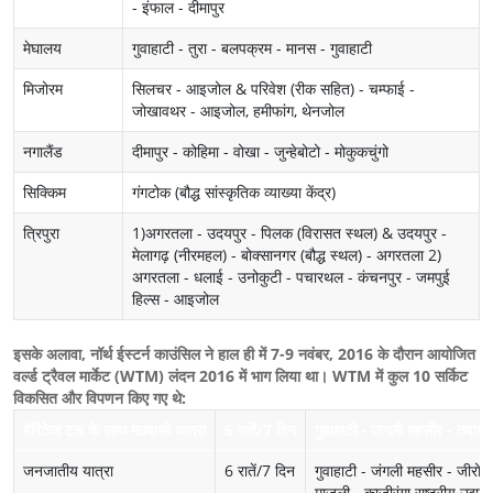
- इंफाल - दीमापुर
मेघालय
गुवाहाटी - तुरा - बलपक्रम - मानस - गुवाहाटी
मिजोरम
सिलचर - आइजोल & परिवेश (रीक सहित) - चम्फाई -
जोखावथर - आइजोल, हमीफांग, थेनजोल
नगालैंड
दीमापुर - कोहिमा - वोखा - जुन्हेबोटो - मोकुकचुंगो
सिक्किम
गंगटोक (बौद्ध सांस्कृतिक व्याख्या केंद्र)
त्रिपुरा
1)अगरतला - उदयपुर - पिलक (विरासत स्थल) & उदयपुर -
मेलागढ़ (नीरमहल) - बोक्सानगर (बौद्ध स्थल) - अगरतला 2)
अगरतला - धलाई - उनोकुटी - पचारथल - कंचनपुर - जमपुई
हिल्स - आइजोल
इसके अलावा, नॉर्थ ईस्टर्न काउंसिल ने हाल ही में 7-9 नवंबर, 2016 के दौरान आयोजित
वर्ल्ड ट्रैवल मार्केट (WTM) लंदन 2016 में भाग लिया था। WTM में कुल 10 सर्किट
विकसित और विपणन किए गए थे:
हेरिटेज टच के साथ मठवासी यात्रा
6 रातें/7 दिन
गुवाहाटी - जंगली महसीर - तवांग 
जनजातीय यात्रा
6 रातें/7 दिन
गुवाहाटी - जंगली महसीर - जीरो -
माजुली - काजीरंगा राष्ट्रीय उद्यान