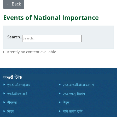
← Back
Events of National Importance
Search..
Currently no content available
जरूरी लिंक
एम.डी.ओ.एन.ई.आर
एन.ई.आर.सी.ओ.आर.एम.पी
एन.ई.डी.एफ.आई
एन.ई.एच.यू, शिलांग
नैग्रिम्स
निट्स
निडप
नीति आयोग दर्पण