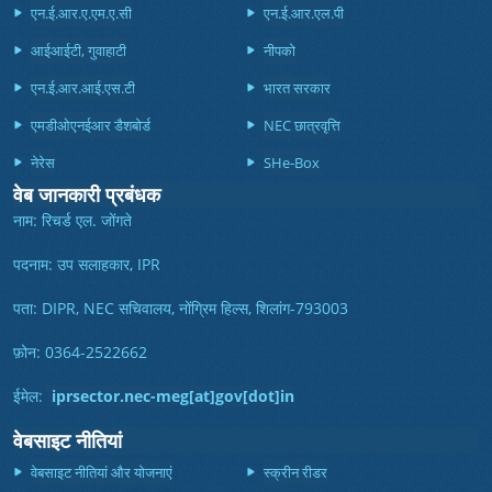
एन.ई.आर.ए.एम.ए.सी
एन.ई.आर.एल.पी
आईआईटी, गुवाहाटी
नीपको
एन.ई.आर.आई.एस.टी
भारत सरकार
एमडीओएनईआर डैशबोर्ड
NEC छात्रवृत्ति
नेरेस
SHe-Box
वेब जानकारी प्रबंधक
नाम: रिचर्ड एल. जोंगते
पदनाम: उप सलाहकार, IPR
पता: DIPR, NEC सचिवालय, नोंग्रिम हिल्स, शिलांग-793003
फ़ोन: 0364-2522662
ईमेल:
iprsector.nec-meg[at]gov[dot]in
वेबसाइट नीतियां
वेबसाइट नीतियां और योजनाएं
स्क्रीन रीडर