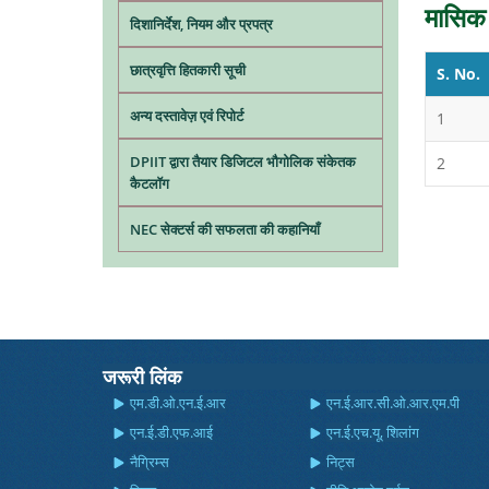
मासिक प
दिशानिर्देश, नियम और प्रपत्र
छात्रवृत्ति हितकारी सूची
S. No.
अन्य दस्तावेज़ एवं रिपोर्ट
1
DPIIT द्वारा तैयार डिजिटल भौगोलिक संकेतक
2
कैटलॉग
NEC सेक्टर्स की सफलता की कहानियाँ
जरूरी लिंक
एम.डी.ओ.एन.ई.आर
एन.ई.आर.सी.ओ.आर.एम.पी
एन.ई.डी.एफ.आई
एन.ई.एच.यू, शिलांग
नैग्रिम्स
निट्स