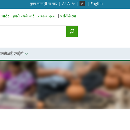
|
|
|
मुख्‍य सामग्री पर जाएं
A
A
A
A
English
+
-
चार्टर
हमसे संपर्क करें
सामान्य प्रश्न
प्रतिक्रिया
p Menu
आरटीआई एनईसी