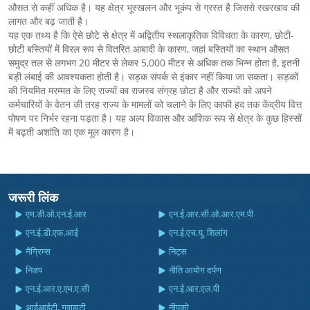
औसत से कहीं अधिक है। यह क्षेत्र भूस्खलन और भूकंप से ग्रस्त है जिससे रखरखाव की
लागत और बढ़ जाती है।
यह एक तथ्य है कि ऐसे छोटे से क्षेत्र में अद्वितीय स्थलाकृतिक विविधता के कारण, छोटी-
छोटी बस्तियों में विरल रूप से वितरित आबादी के कारण, जहां बस्तियों का स्थान औसत
समुद्र तल से लगभग 20 मीटर से लेकर 5,000 मीटर से अधिक तक भिन्न होता है, इतनी
बड़ी लंबाई की आवश्यकता होती है। सड़क संपर्क से इंकार नहीं किया जा सकता। सड़कों
की नियमित मरम्मत के लिए राज्यों का राजस्व संग्रह छोटा है और राज्यों को अपने
कर्मचारियों के वेतन की तरह राज्य के मामलों को चलाने के लिए काफी हद तक केंद्रीय वित्त
पोषण पर निर्भर रहना पड़ता है। यह अल्प विकास और आंशिक रूप से क्षेत्र के कुछ हिस्सों
में बढ़ती अशांति का एक मूल कारण है।
जरूरी लिंक
एम.डी.ओ.एन.ई.आर
एन.ई.आर.सी.ओ.आर.एम.पी
एन.ई.डी.एफ.आई
एन.ई.एच.यू, शिलांग
नैग्रिम्स
निट्स
निडप
नीति आयोग दर्पण
एन.ई.आर.ए.एम.ए.सी
एन.ई.आर.एल.पी
आईआईटी, गुवाहाटी
नीपको