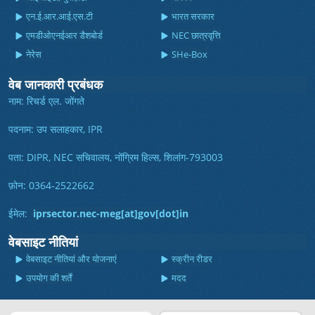
एन.ई.आर.आई.एस.टी
भारत सरकार
एमडीओएनईआर डैशबोर्ड
NEC छात्रवृत्ति
नेरेस
SHe-Box
वेब जानकारी प्रबंधक
नाम: रिचर्ड एल. जोंगते
पदनाम: उप सलाहकार, IPR
पता: DIPR, NEC सचिवालय, नोंग्रिम हिल्स, शिलांग-793003
फ़ोन: 0364-2522662
ईमेल:
iprsector.nec-meg[at]gov[dot]in
वेबसाइट नीतियां
वेबसाइट नीतियां और योजनाएं
स्क्रीन रीडर
उपयोग की शर्तें
मदद