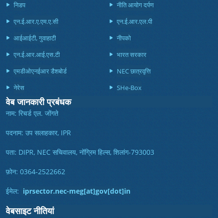
निडप
नीति आयोग दर्पण
एन.ई.आर.ए.एम.ए.सी
एन.ई.आर.एल.पी
आईआईटी, गुवाहाटी
नीपको
एन.ई.आर.आई.एस.टी
भारत सरकार
एमडीओएनईआर डैशबोर्ड
NEC छात्रवृत्ति
नेरेस
SHe-Box
वेब जानकारी प्रबंधक
नाम: रिचर्ड एल. जोंगते
पदनाम: उप सलाहकार, IPR
पता: DIPR, NEC सचिवालय, नोंग्रिम हिल्स, शिलांग-793003
फ़ोन: 0364-2522662
ईमेल:
iprsector.nec-meg[at]gov[dot]in
वेबसाइट नीतियां