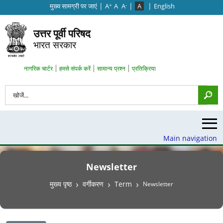
|
|
|
मुख्‍य सामग्री पर जाएं
A
A
A
A
English
+
-
उत्तर पूर्वी परिषद
भारत सरकार
Search Top Menu
नागरिक चार्टर
हमसे संपर्क करें
सामान्य प्रश्न
प्रतिक्रिया
खोज
Main navigation
Newsletter
पग चिन्ह
मुख्य पृष्ठ
वर्गीकरण
Term
Newsletter