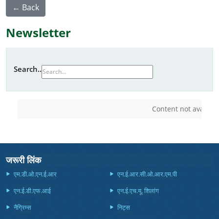
← Back
Newsletter
Search..
Content not available
जरूरी लिंक
एम.डी.ओ.एन.ई.आर
एन.ई.आर.सी.ओ.आर.एम.पी
एन.ई.डी.एफ.आई
एन.ई.एच.यू, शिलांग
नैग्रिम्स
निट्स