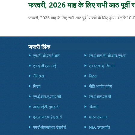
फरवरी, 2026 माह के लिए सभी आठ पूर्वी राज्य
फरवरी, 2026 माह के लिए सभी आठ पूर्वी राज्यों के लिए प्रेस विज्ञप्ति1
जरूरी लिंक
एम.डी.ओ.एन.ई.आर
एन.ई.आर.सी.ओ.आर.एम.पी
एन.ई.डी.एफ.आई
एन.ई.एच.यू, शिलांग
नैग्रिम्स
निट्स
निडप
नीति आयोग दर्पण
एन.ई.आर.ए.एम.ए.सी
एन.ई.आर.एल.पी
आईआईटी, गुवाहाटी
नीपको
एन.ई.आर.आई.एस.टी
भारत सरकार
एमडीओएनईआर डैशबोर्ड
NEC छात्रवृत्ति