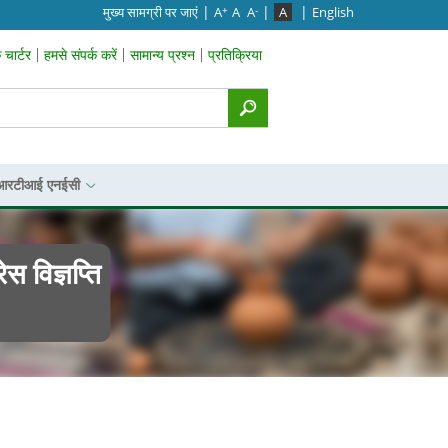
|
|
|
मुख्‍य सामग्री पर जाएं
A
A
A
A
English
+
-
चार्टर
हमसे संपर्क करें
सामान्य प्रश्न
प्रतिक्रिया
p Menu
आरटीआई एनईसी
स विज्ञप्ति