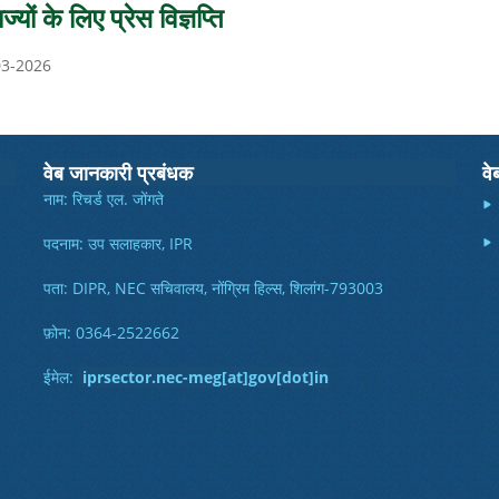
ों के लिए प्रेस विज्ञप्ति
0-03-2026
वेब जानकारी प्रबंधक
वे
नाम: रिचर्ड एल. जोंगते
पदनाम: उप सलाहकार, IPR
पता: DIPR, NEC सचिवालय, नोंग्रिम हिल्स, शिलांग-793003
फ़ोन: 0364-2522662
ईमेल:
iprsector.nec-meg[at]gov[dot]in