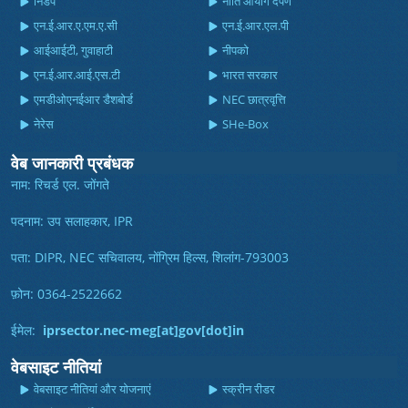
निडप
नीति आयोग दर्पण
एन.ई.आर.ए.एम.ए.सी
एन.ई.आर.एल.पी
आईआईटी, गुवाहाटी
नीपको
एन.ई.आर.आई.एस.टी
भारत सरकार
एमडीओएनईआर डैशबोर्ड
NEC छात्रवृत्ति
नेरेस
SHe-Box
वेब जानकारी प्रबंधक
नाम: रिचर्ड एल. जोंगते
पदनाम: उप सलाहकार, IPR
पता: DIPR, NEC सचिवालय, नोंग्रिम हिल्स, शिलांग-793003
फ़ोन: 0364-2522662
ईमेल:
iprsector.nec-meg[at]gov[dot]in
वेबसाइट नीतियां
वेबसाइट नीतियां और योजनाएं
स्क्रीन रीडर