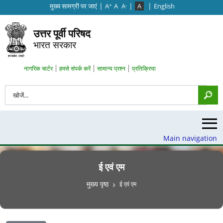
|
|
|
मुख्‍य सामग्री पर जाएं
A
A
A
A
English
+
-
उत्तर पूर्वी परिषद
भारत सरकार
Search Top Menu
नागरिक चार्टर
हमसे संपर्क करें
सामान्य प्रश्न
प्रतिक्रिया
खोज
Main navigation
ई एवं एम
पग चिन्ह
मुख्य पृष्ठ
ई एवं एम