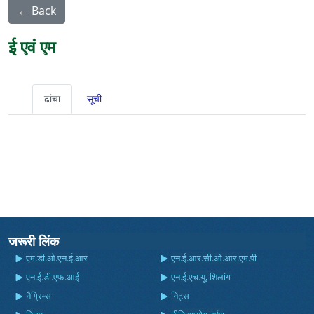
← Back
ई एवं एम
ढांचा
सूची
जरूरी लिंक
एम.डी.ओ.एन.ई.आर
एन.ई.आर.सी.ओ.आर.एम.पी
एन.ई.डी.एफ.आई
एन.ई.एच.यू, शिलांग
नैग्रिम्स
निट्स