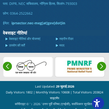
पता: DIPR, NEC सचिवालय, नोंग्रिम हिल्स, शिलांग-793003
फ़ोन: 0364-2522662
ईमेल:
iprsector.nec-meg[at]gov[dot]in
वेबसाइट नीतियां
वेबसाइट नीतियां और योजनाएं
स्क्रीन रीडर
उपयोग की शर्तें
मदद
Last Updated:
29 जुलाई 2026
Daily Visitors: 1802
|
Monthly Visitors: 10608
|
Total Visitors: 203824
साइटमैप
कॉपीराइट © '। 2026.' उत्तर पूर्वी परिषद (एनईसी), सर्वाधिकार सुरक्षित।