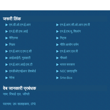
जरूरी लिंक
एम.डी.ओ.एन.ई.आर
एन.ई.आर.सी.ओ.आर.एम.पी
एन.ई.डी.एफ.आई
एन.ई.एच.यू, शिलांग
नैग्रिम्स
निट्स
निडप
नीति आयोग दर्पण
एन.ई.आर.ए.एम.ए.सी
एन.ई.आर.एल.पी
आईआईटी, गुवाहाटी
नीपको
एन.ई.आर.आई.एस.टी
भारत सरकार
एमडीओएनईआर डैशबोर्ड
NEC छात्रवृत्ति
नेरेस
SHe-Box
वेब जानकारी प्रबंधक
नाम: रिचर्ड एल. जोंगते
पदनाम: उप सलाहकार, IPR